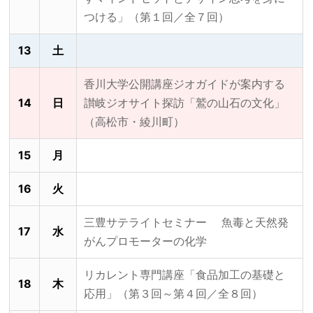
つける」（第１回／全７回）
13
土
香川大学公開講座ジオガイドが案内する
14
日
讃岐ジオサイト探訪「鷲の山石の文化」
（高松市・綾川町）
15
月
16
火
三豊サテライトセミナー 魚毒と天然発
17
水
がんプロモーターの化学
リカレント専門講座「食品加工の基礎と
18
木
応用」（第３回～第４回／全８回）