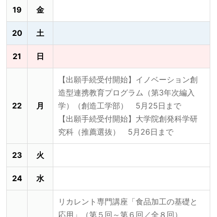
19
金
20
土
21
日
【出願手続受付開始】イノベーション創
造型連携教育プログラム（第3年次編入
22
月
学）（創造工学部） 5月25日まで
【出願手続受付開始】大学院創発科学研
究科（推薦選抜） 5月26日まで
23
火
24
水
リカレント専門講座「食品加工の基礎と
応用」（第５回～第６回／全８回）