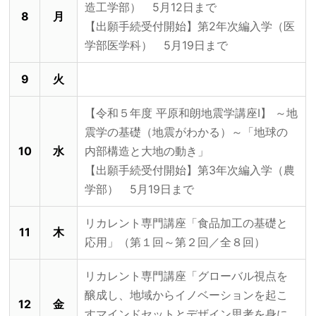
造工学部） 5月12日まで
8
月
【出願手続受付開始】第2年次編入学（医
学部医学科） 5月19日まで
9
火
【令和５年度 平原和朗地震学講座Ⅰ】 ～地
震学の基礎（地震がわかる）～「地球の
10
水
内部構造と大地の動き」
【出願手続受付開始】第3年次編入学（農
学部） 5月19日まで
リカレント専門講座「食品加工の基礎と
11
木
応用」（第１回～第２回／全８回）
リカレント専門講座「グローバル視点を
醸成し、地域からイノベーションを起こ
12
金
すマインドセットとデザイン思考を身に