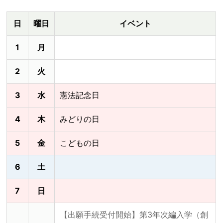
日
曜日
イベント
1
月
2
火
3
水
憲法記念日
4
木
みどりの日
5
金
こどもの日
6
土
7
日
【出願手続受付開始】第3年次編入学（創