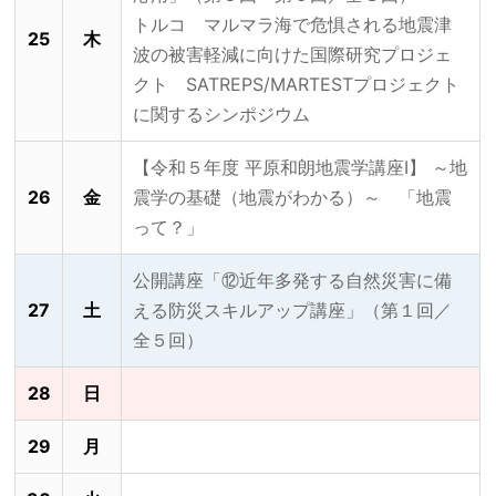
トルコ マルマラ海で危惧される地震津
25
木
波の被害軽減に向けた国際研究プロジェ
クト SATREPS/MARTESTプロジェクト
に関するシンポジウム
【令和５年度 平原和朗地震学講座Ⅰ】 ～地
26
金
震学の基礎（地震がわかる）～ 「地震
って？」
公開講座「⑫近年多発する自然災害に備
27
土
える防災スキルアップ講座」（第１回／
全５回）
28
日
29
月