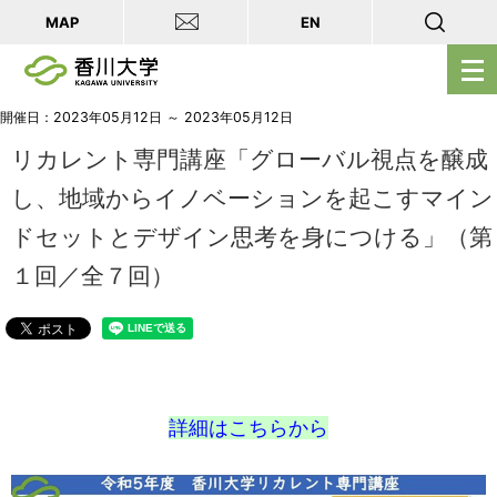
MAP
EN
メ
ニ
ュ
開催日：2023年05月12日 ～ 2023年05月12日
ー
リカレント専門講座「グローバル視点を醸成
を
し、地域からイノベーションを起こすマイン
開
ドセットとデザイン思考を身につける」（第
く
１回／全７回）
詳細はこちらから