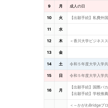
9
月
成人の日
10
火
【出願手続】私費外国
11
水
12
木
＜香川大学ビジネスス
13
金
14
土
令和５年度大学入学
15
日
令和５年度大学入学
【出願手続】国際バカ
16
月
【出願手続】学校推薦
＜～かがわBridge