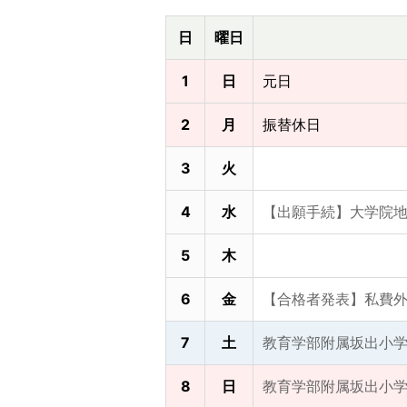
日
曜日
1
日
元日
2
月
振替休日
3
火
4
水
【出願手続】大学院地
5
木
6
金
【合格者発表】私費
7
土
教育学部附属坂出小
8
日
教育学部附属坂出小学