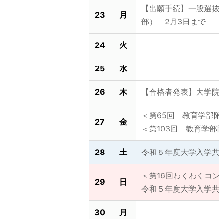
【出願手続】一般選
23
月
部） 2月3日まで
24
火
25
水
26
木
【合格者発表】大学
＜第65回 教育学部
27
金
＜第103回 教育学
28
土
令和５年度大学入学
＜第16回わくわくコ
29
日
令和５年度大学入学
30
月