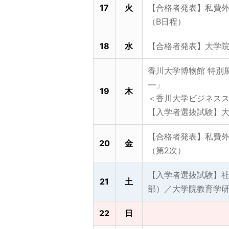
17
火
【合格者発表】私費
（B日程）
18
水
【合格者発表】大学院
香川大学博物館 特別展
―」
19
木
＜香川大学ビジネスス
【入学者選抜試験】
【合格者発表】私費外
20
金
（第2次）
【入学者選抜試験】社
21
土
部）／大学院教育学
22
日