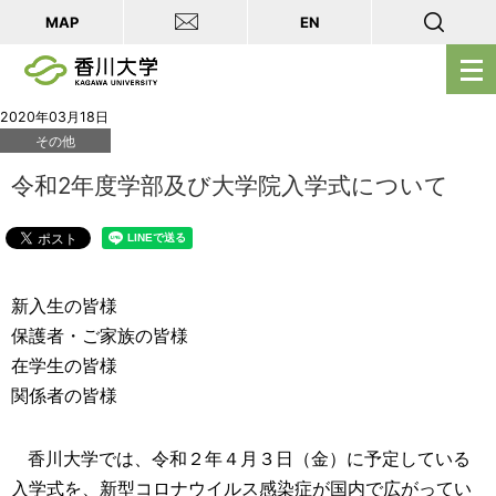
MAP
EN
メ
ニ
ュ
2020年03月18日
その他
ー
を
令和2年度学部及び大学院入学式について
開
く
新入生の皆様
保護者・ご家族の皆様
在学生の皆様
関係者の皆様
香川大学では、令和２年４月３日（金）に予定している
入学式を、新型コロナウイルス感染症が国内で広がってい