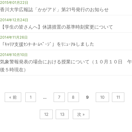
2015年01月22日
香川大学広報誌「かがアド」第21号発行のお知らせ
2014年12月24日
【学生の皆さんへ】休講措置の基準時刻変更について
2014年11月26日
「ｷｬﾘｱ支援ｾﾝﾀｰﾎｰﾑﾍﾟｰｼﾞ」をﾘﾆｭｰｱﾙしました
2014年10月10日
気象警報発表の場合における授業について（１０月１０日 午
後５時現在）
« 前
1
...
7
8
9
10
11
12
13
次 »