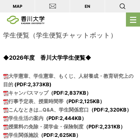
MAP
EN
メ
ニ
ュ
学生便覧（学生便覧チャットボット）
ー
を
◆2026年度 香川大学学生便覧◆
開
く
大学憲章、学生憲章、もくじ、人材養成・教育研究上の
目的
(PDF:
2,373
KB)
キャンパスマップ
（PDF:
2,837
KB）
行事予定表、授業時間帯
（PDF:
2,125
KB）
こんなときは…Q&A、学生関係窓口
（PDF:
2,320
KB）
学生生活の案内
（PDF:
2,444
KB）
授業料の免除・奨学金・保険制度
（PDF:
2,231
KB）
学生関係施設
（PDF:
2,625
KB）