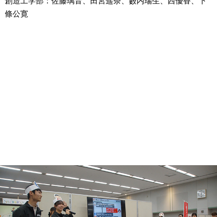
創造工学部：佐藤璃音、田宮遥奈、藪内瑞生、西優香、下
條公寛