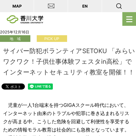
MAP
EN
メ
ニ
ュ
2025年12月16日
地 域
PICK UP
ー
を
サイバー防犯ボランティアSETOKU 「みらい
開
ワクワク！子供仕事体験フェスタin高松」で
く
インターネットセキュリティ教室を開催！！
児童が一人1台端末を持つGIGAスクール時代において、
インターネット由来のトラブルや犯罪に巻き込まれるリス
クが高まる中、こうした危険を回避して利便性を享受する
ための情報モラル教育は社会的にも急務となっています。