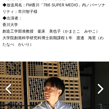
◆放送局名：FM香川「786 SUPER MEDIO」内／パーソナ
リティ：市川智子様
◆出演者：
香川大学
創造工学部准教授 釜床 美也子（かまとこ みやこ）
大学院創発科学研究科博士前期課程１年 渡邊 海里（わ
たなべ かいり）