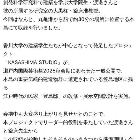
創発科学研究科で建築を学ぶ大学院生・渡邊さんと
彼の所属する研究室の大黒柱・釜床准教授。
今回はなんと、丸亀港から船で約30分の場所に位置する本
島にて収録を行いました。
香川大学の建築学生たちが中心となって発足したプロジェ
クト
「KASASHIMA STUDIO」が、
瀬戸内国際芸術祭2025秋会期にあわせた一般公開で、
本島の重要伝統的建造物群に選定されている笠島地区に残
る
江戸時代の民家「豊島邸」の改修・展示空間設計を実施。
会期中も大変盛り上がりを見せたとのことで、
本プロジェクトでリーダー的役割を果たしていた渡邊さん
と釜床先生から
この取組が始動したそもそものいきさつから準備期間・会