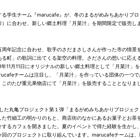
る学生チーム『marucafe』が、冬のまるがめみちあかりプロ
市）に合わせ、新しい郷土料理「月菜汁」を期間限定で販売し
百周年記念に合わせ、歌手のさだまさしさんが作った市の情景
ある町」の歌詞に出てくる架空の料理。さださんの想いに応え
1年11月11日にオリジナルの新しい郷土料理として「月菜汁」
rucafeチームは注目し、「月菜汁」を作っている団体の一つで
、このたび重元果物店にて「月菜汁」を販売することとなりま
に開催した丸亀プロジェクト第１弾「まるがめみちあかりプロジェク
した竹細工の明かりのもと、商店街のなかにあるお菓子とお茶
介するカフェを開きました。夏のイベントで得た経験を生かし
回のプロジェクトに取り組んでいます。marucafeチームは、