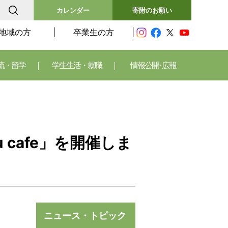
カレンダー
寄附のお願い
地域の方
卒業生の方
流・留学
学生生活・就職
情報公開･広報
cafe」を開催しま
ニュース・トピック