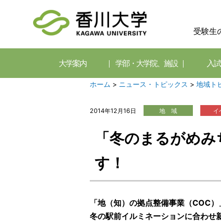
受験生
大学案内
学部・大学院、施設
入試
ホーム
>
ニュース・トピックス
>
地域ト
2014年12月16日
地 域
イ
「冬のまるがめみち
す！
「地（知）の拠点整備事業（COC）
冬の駅前イルミネーションに合わせ