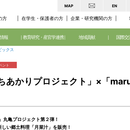
MAP
EN
の方
在学生・保護者の方
企業・研究機関の方
情報
教育研究・産官学連携
地域貢献
国際交
ピックス
ベント
あかりプロジェクト」×「maru 
」丸亀プロジェクト第２弾！
新しい郷土料理「月菜汁」を販売！