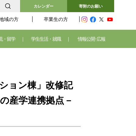
カレンダー
寄附のお願い
地域の方
卒業生の方
流・留学
学生生活・就職
情報公開･広報
ーション棟」改修記
た地域の産学連携拠点－