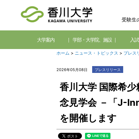
受験生
大学案内
学部・大学院、施設
入試
ホーム
>
ニュース・トピックス
>
プレス
2026年05月08日
プレスリリース
香川大学 国際希
念見学会 －「J-I
を開催します