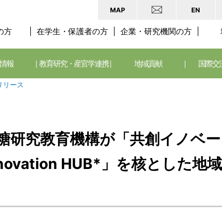
MAP
EN
の方
在学生・保護者の方
企業・研究機関の方
情報
教育研究・産官学連携
地域貢献
国際交
リリース
少糖研究教育機構が「共創イノベ
nnovation HUB*」を核とし