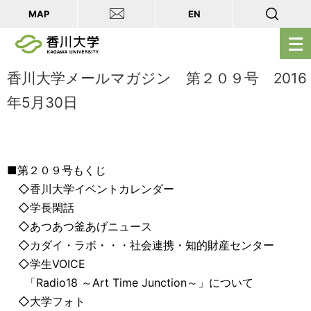
MAP
EN
メ
ニ
ュ
香川大学メールマガジン 第２０９号 2016
ー
年5月30日
を
開
く
■第２０９号もくじ
◇香川大学イベントカレンダー
◇学長閑話
◇あつあつ釜あげニュース
◇カダイ・ラボ・・・社会連携・知的財産センター
◇学生VOICE
「Radio18 ～Art Time Junction～」について
◇大学フォト