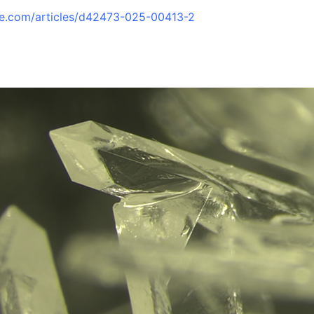
re.com/articles/d42473-025-00413-2