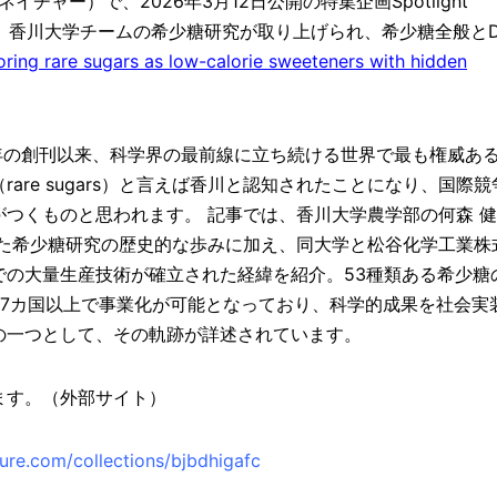
イチャー）で、2026年3月12日公開の特集企画Spotlight
として、香川大学チームの希少糖研究が取り上げられ、希少糖全般とD
oring rare sugars as low-calorie sweeteners with hidden
69年の創刊以来、科学界の最前線に立ち続ける世界で最も権威あ
are sugars）と言えば香川と認知されたことになり、国際競
つくものと思われます。 記事では、香川大学農学部の何森 健
した希少糖研究の歴史的な歩みに加え、同大学と松谷化学工業株
での大量生産技術が確立された経緯を紹介。53種類ある希少糖
17カ国以上で事業化が可能となっており、科学的成果を社会実
の一つとして、その軌跡が詳述されています。
ます。（外部サイト）
ure.com/collections/bjbdhigafc