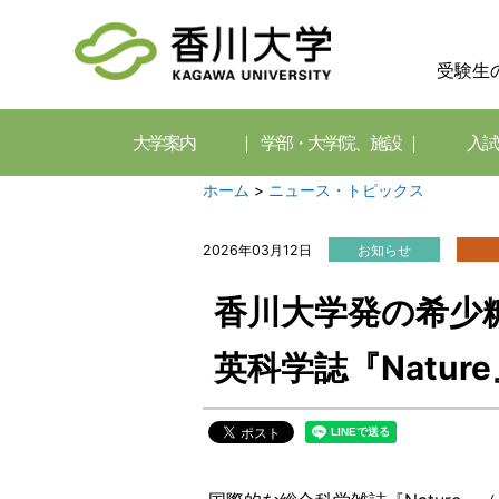
受験生
大学案内
学部・大学院、施設
入試
ホーム
>
ニュース・トピックス
2026年03月12日
お知らせ
香川大学発の希少糖
英科学誌『Natu