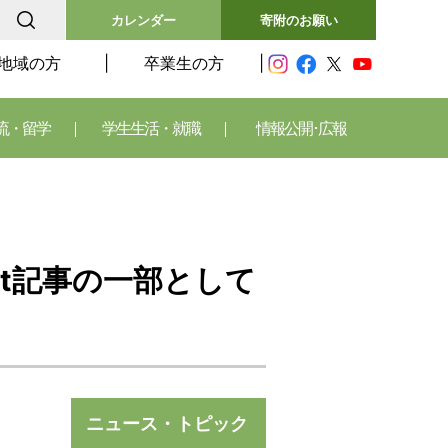
カレンダー
寄附のお願い
地域の方
卒業生の方
流・留学
学生生活・就職
情報公開･広報
ht記事の一部として
ニュース・トピック