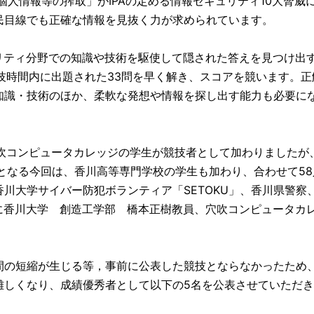
個人情報等の搾取」がIPAの定める情報セキュリティ10大脅威
民目線でも正確な情報を見抜く力が求められています。
リティ分野での知識や技術を駆使して隠された答えを見つけ出
技時間内に出題された33問を早く解き、スコアを競います。正
知識・技術のほか、柔軟な発想や情報を探し出す能力も必要に
穴吹コンピュータカレッジの学生が競技者として加わりましたが
回目となる今回は、香川高等専門学校の学生も加わり、合わせて58
川大学サイバー防犯ボランティア「SETOKU」、香川県警察
たに香川大学 創造工学部 橋本正樹教員、穴吹コンピュータカ
の短縮が生じる等，事前に公表した競技とならなかったため
難しくなり、成績優秀者として以下の5名を公表させていただ