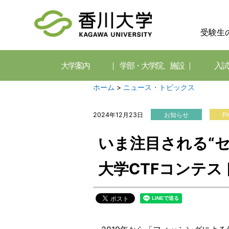
受験生
大学案内
学部・大学院、施設
入試
ホーム
>
ニュース・トピックス
2024年12月23日
お知らせ
P
いま注目される“
大学CTFコンテス