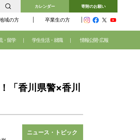
カレンダー
寄附のお願い
地域の方
卒業生の方
流・留学
学生生活・就職
情報公開･広報
！「香川県警×香川
ニュース・トピック