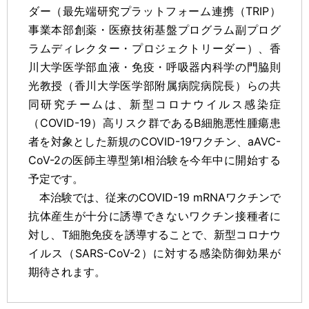
ダー（最先端研究プラットフォーム連携（TRIP）
事業本部創薬・医療技術基盤プログラム副プログ
ラムディレクター・プロジェクトリーダー）、香
川大学医学部血液・免疫・呼吸器内科学の門脇則
光教授（香川大学医学部附属病院病院長）らの共
同研究チームは、新型コロナウイルス感染症
（COVID-19）高リスク群であるB細胞悪性腫瘍患
者を対象とした新規のCOVID-19ワクチン、aAVC-
CoV-2の医師主導型第Ⅰ相治験を今年中に開始する
予定です。
本治験では、従来のCOVID-19 mRNAワクチンで
抗体産生が十分に誘導できないワクチン接種者に
対し、T細胞免疫を誘導することで、新型コロナウ
イルス（SARS-CoV-2）に対する感染防御効果が
期待されます。