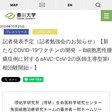
MAP
EN
メ
ニ
ュ
2024年10月25日
プレスリリース
PICK UP
ー
を
記者発表予定（記者勉強会のお知らせ）【新
開
たなCOVID-19ワクチンの開発 －B細胞悪性腫
く
瘍症例に対するaAVC-CoV-2の医師主導型第Ⅰ
相治験開始－】
理化学研究所（理研）生命医科学研究センター
免疫細胞治療研究チームの藤井眞一郎チームリー