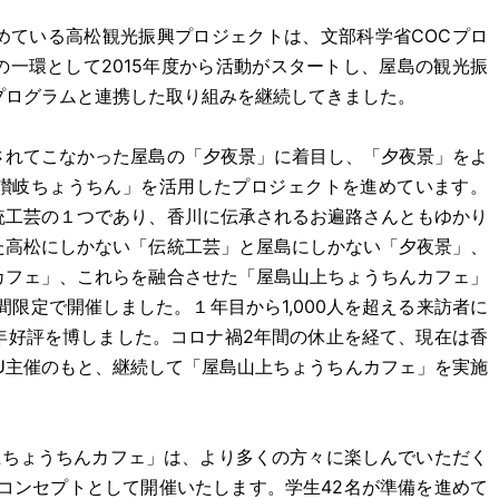
めている高松観光振興プロジェクトは、文部科学省COCプロ
一環として2015年度から活動がスタートし、屋島の観光振
プログラムと連携した取り組みを継続してきました。
されてこなかった屋島の「夕夜景」に着目し、「夕夜景」をよ
讃岐ちょうちん」を活用したプロジェクトを進めています。
統工芸の１つであり、香川に伝承されるお遍路さんともゆかり
た高松にしかない「伝統工芸」と屋島にしかない「夕夜景」、
カフェ」、これらを融合させた「屋島山上ちょうちんカフェ」
間限定で開催しました。１年目から1,000人を超える来訪者に
年好評を博しました。コロナ禍2年間の休止を経て、現在は香
SU主催のもと、継続して「屋島山上ちょうちんカフェ」を実施
上ちょうちんカフェ」は、より多くの方々に楽しんでいただく
コンセプトとして開催いたします。学生42名が準備を進めて