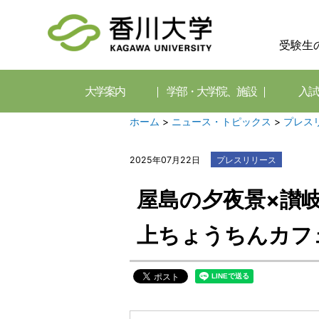
受験生
大学案内
学部・大学院、施設
入試
ホーム
>
ニュース・トピックス
>
プレス
2025年07月22日
プレスリリース
屋島の夕夜景×讃
上ちょうちんカフ