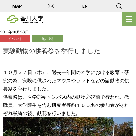
MAP
EN
メ
ニ
ュ
2011年10月28日
イベント
地 域
ー
を
実験動物の供養祭を挙行しました
開
く
１０月２７日（木）、過去一年間の本学における教育・研
究の為、実験に供されたマウスやラットなどの諸動物の供
養祭を挙行しました。
供養祭は、医学部キャンパス内の動物之碑前で行われ、教
職員、大学院生を含む研究者等約１００名の参加者がそれ
ぞれ黙祷の後、献花を行いました。