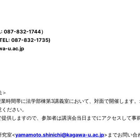
7-832-1744）
L: 087-832-1735)
a-u.ac.jp
法＞
授業時間帯に法学部棟第3講義室において、対面で開催します。
意ください。
で提供しますので、参加者は講演会当日までにアクセスして事
研究室<
yamamoto.shinichi@kagawa-u.ac.jp
>までお問い合