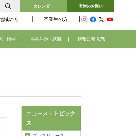
カレンダー
寄附のお願い
地域の方
卒業生の方
流・留学
学生生活・就職
情報公開･広報
ニュース・トピック
ス
プレスリリース