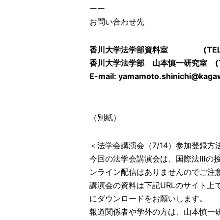
ーー
お問い合わせ先
香川大学法学部資料室 (TEL: 08
香川大学法学部 山本
慎一研究室 (TE
E-mail: yamamoto.shinichi@kagaw
（別紙）
＜法学会講演会（7/14）参加登録方
今回の法学会講演会は、国際法Ⅲの
ンライン配信はありませんのでご注
講演会の資料は下記URLのサイト上
にダウンロードをお願いします。
報道関係者や学外の方は、山本慎一