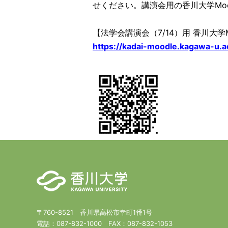
せください。講演会用の香川大学Mo
【法学会講演会（7/14）用 香川大学M
https://kadai-moodle.kagawa-u.
〒760-8521 香川県高松市幸町1番1号
電話：
087-832-1000
FAX：
087-832-1053