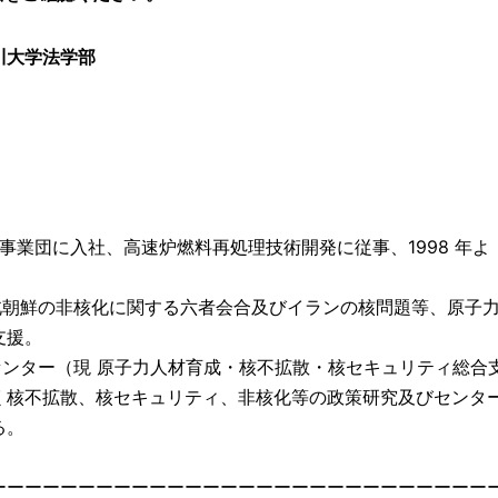
川大学法学部
開発事業団に入社、高速炉燃料再処理技術開発に従事、1998 年よ
し、北朝鮮の非核化に関する六者会合及びイランの核問題等、原子
支援。
術センター（現 原子力人材育成・核不拡散・核セキュリティ総合
く核不拡散、核セキュリティ、非核化等の政策研究及びセンタ
る。
ーーーーーーーーーーーーーーーーーーーーーーーーーーーー