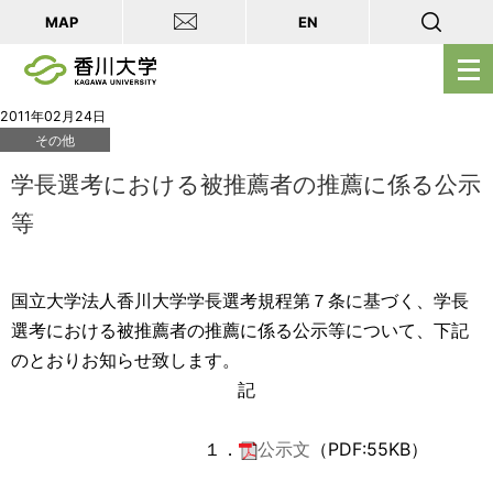
MAP
EN
メ
ニ
ュ
2011年02月24日
その他
ー
を
学長選考における被推薦者の推薦に係る公示
開
等
く
国立大学法人香川大学学長選考規程第７条に基づく、学長
選考における被推薦者の推薦に係る公示等について、下記
のとおりお知らせ致します。
記
１．
公示文
（PDF:55KB）