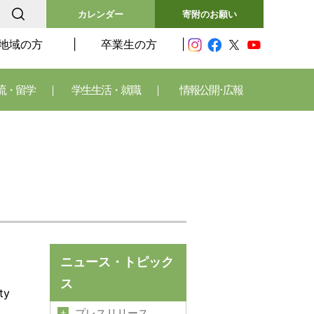
カレンダー
寄附のお願い
地域の方
卒業生の方
流・留学
学生生活・就職
情報公開･広報
ニュース・トピック
ス
ty
プレスリリース