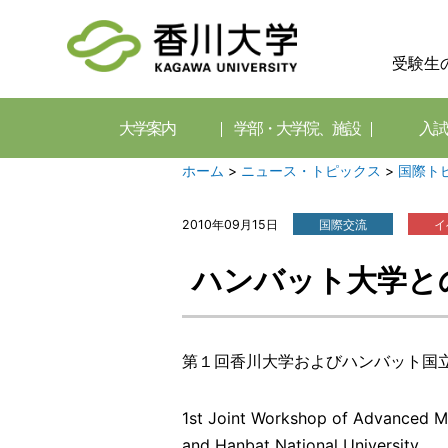
受験生
大学案内
学部・大学院、施設
入試
ホーム
>
ニュース・トピックス
>
国際ト
2010年09月15日
国際交流
イ
ハンバット大学と
第１回香川大学およびハンバット国
1st Joint Workshop of Advanced M
and Hanbat National University