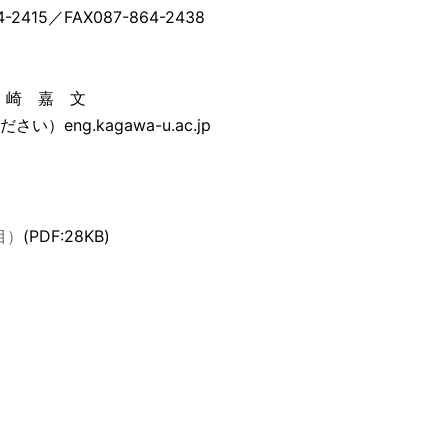
415／FAX087-864-2438
 崎 嘉 文
）eng.kagawa-u.ac.jp
目）
(PDF:28KB)