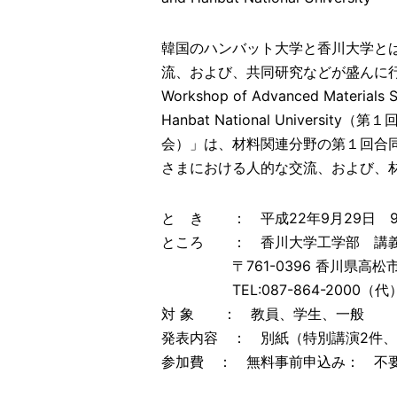
韓国のハンバット大学と香川大学とは
流、および、共同研究などが盛んに行わ
Workshop of Advanced Materials S
Hanbat National Unive
会）」は、材料関連分野の第１回合
さまにおける人的な交流、および、
と き ： 平成22年9月29日 9:3
ところ ： 香川大学工学部 講義棟
〒761-0396 香川県高松市林
TEL:087-864-2000（代
対 象 ： 教員、学生、一般
発表内容 ： 別紙（特別講演2件、
参加費 ： 無料事前申込み： 不