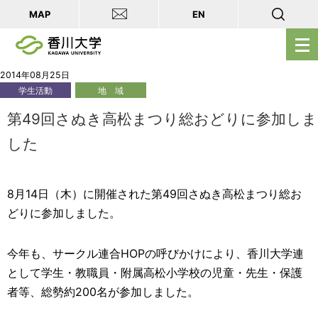
MAP
EN
メ
ニ
ュ
2014年08月25日
学生活動
地 域
ー
を
第49回さぬき高松まつり総おどりに参加しま
開
した
く
8月14日（木）に開催された第49回さぬき高松まつり総お
どりに参加しました。
今年も、サークル連合HOPの呼びかけにより、香川大学連
として学生・教職員・附属高松小学校の児童・先生・保護
者等、総勢約200名が参加しました。