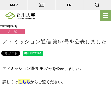
MAP
EN
メ
ニ
ュ
2026年07月06日
入 試
ー
を
アドミッション通信 第57号を公表しました
開
く
アドミッション通信 第57号を公表しました。
詳しくは
こちら
からご覧ください。