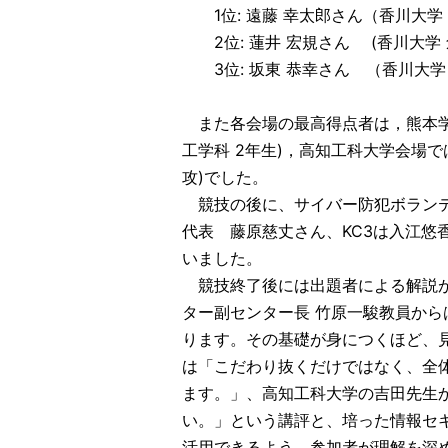
1位: 遠藤 幸太郎さん（香川大学 
2位: 蓮井 宏規さん (香川大学 
3位: 坂東 恭幸さん （香川大学 
また各会場の最高得点者は，熊本学園
工学科 2年生)，高知工科大学会場で
攻)でした。
競技の後に、サイバー防犯ボランテ
代表 藤原慈丈さん、KC3は入江悠
いました。
競技終了後には出題者による解説が
ター副センター長 竹原一駿教員か
ります。その基礎が身につくほど、
は「こだわり抜くだけではなく、全
ます。」、高知工科大学の吉田先生か
い。」という講評と、培った情報セ
活用できるよう、参加者が理解を深