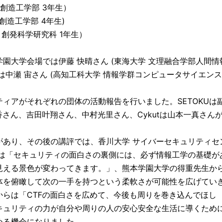
創造工学部 3年生）
創造工学部 4年生)
創発科学研究科 1年生）
大学会場では伊藤 快晴さん (東海大学 文理融合学部人間情
は中瀬 宙さん (高知工科大学 情報学群コンピュータサイエン
ィアがそれぞれの団体の活動報告を行いました。SETOKUは
香さん、吉田叶翔さん、中村光里さん、Cykutは山本一真さん
あり、その後の講評では、香川大学 サイバーセキュリティセ
らは「セキュリティの面白さの裏側には、必ず情報工学の基礎が
見える景色が変わってきます。」、熊本学園大学の得重先生か
体を俯瞰して次の一手を持つという柔軟さが可能性を広げてい
らは「CTFの面白さを広めて、今後も周りを巻き込んでほし
キュリティの力が自分や周りの人の安心安全な生活に導くため
める機会になりました。