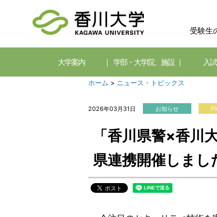
受験生
大学案内
学部・大学院、施設
入試
ホーム
>
ニュース・トピックス
2026年03月31日
お知らせ
P
「香川県警×香川
県連携開催しまし