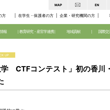
MAP
EN
の方
在学生・保護者の方
企業・研究機関の方
情報
教育研究・産官学連携
地域貢献
国際交
ICK UP
大学 CTFコンテスト」初の香川
た