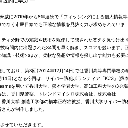
実践的に学ぶ ―
大脅威に2019年から8年連続で「フィッシングによる個人情報等
けでなく市民目線でも正確な情報を見抜く力が求められていま
リティ分野での知識や技術を駆使して隠された答えを見つけ出
競技時間内に出題された34問を早く解き、スコアを競います。
の知識・技術のほか、柔軟な発想や情報を探し出す能力も必要
おり、第3回(2024年12月14日)では香川高等専門学校の
3月14日)となる今回は、サイバー防犯ボランティア「KC3」(熊
り、Teamsを用いて香川大学、熊本学園大学、高知工科大学の3会
容は、香川県警察、トレンドマイクロ株式会社、株式会社
ジ、香川大学 創造工学部の橋本正樹准教授、香川大学サイバー防
璃音さんが制作しました。
させていただきます。