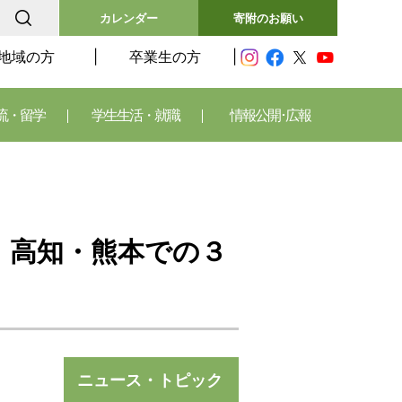
カレンダー
寄附のお願い
地域の方
卒業生の方
流・留学
学生生活・就職
情報公開･広報
・高知・熊本での３
ニュース・トピック