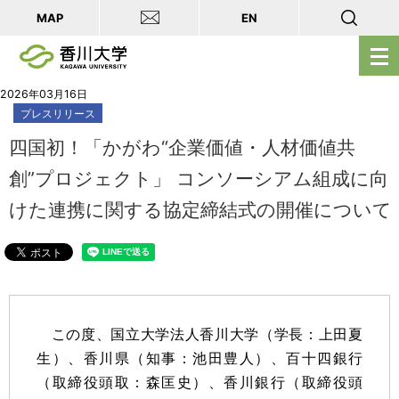
MAP
EN
メ
ニ
ュ
2026年03月16日
プレスリリース
ー
を
四国初！「かがわ“企業価値・人材価値共
開
創”プロジェクト」 コンソーシアム組成に向
く
けた連携に関する協定締結式の開催について
この度、国立大学法人香川大学（学長：上田夏
生）、香川県（知事：池田豊人）、百十四銀行
（取締役頭取：森匡史）、香川銀行（取締役頭