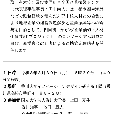
取：有木浩）及び協同組合全国企業振興センター
（代表理事理事長：田中尚人）は、都市圏や海外
などで勤務経験を積んだ外部中核人材との協働に
より地域企業の経営課題解決と産業振興等への寄
与を目的として、四国初「かがわ“企業価値・人材
価値共創”プロジェクト」のコンソーシアム組成に
向け、産学官金の５者による連携協定締結式を開
催します。
１ 日時
令和８年３月３０日（月）１６時３０分～（４０
分間程度）
２ 場所
香川大学イノベーションデザイン研究所１階（香
川県高松市番町４丁目８－２８）
３ 参加者
国立大学法人香川大学長 上田 夏生
香川知事 池田 豊人
百十四銀行取締役頭取 森 匡史