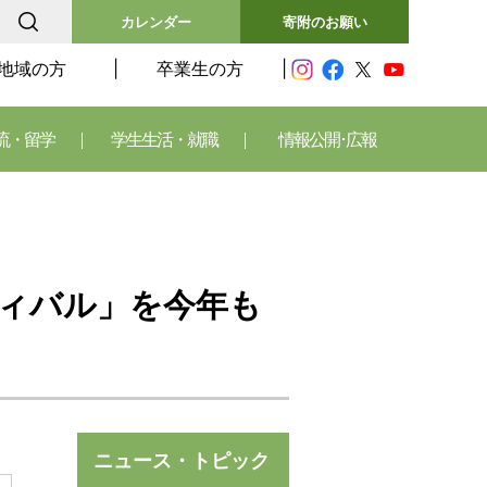
カレンダー
寄附のお願い
地域の方
卒業生の方
流・留学
学生生活・就職
情報公開･広報
ィバル」を今年も
ニュース・トピック