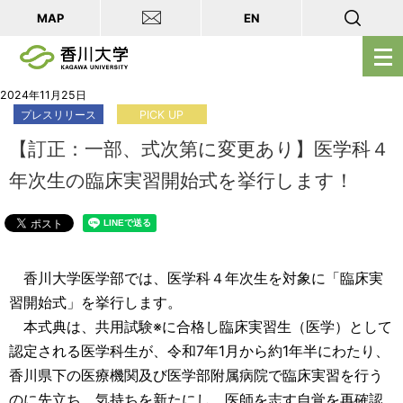
MAP
EN
メ
ニ
ュ
2024年11月25日
プレスリリース
PICK UP
ー
を
【訂正：一部、式次第に変更あり】医学科４
開
年次生の臨床実習開始式を挙行します！
く
香川大学医学部では、医学科４年次生を対象に「臨床実
習開始式」を挙行します。
本式典は、共用試験※に合格し臨床実習生（医学）として
認定される医学科生が、令和7年1月から約1年半にわたり、
香川県下の医療機関及び医学部附属病院で臨床実習を行う
のに先立ち、気持ちを新たにし、医師を志す自覚を再確認