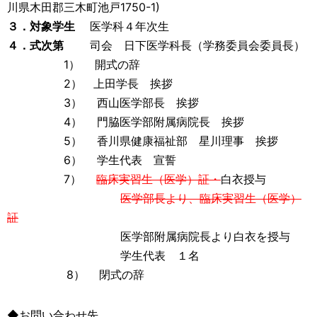
川県木田郡三木町池戸1750-1)
３．対象学生
医学科４年次生
４．式次第
司会 日下医学科長（学務委員会委員長）
1） 開式の辞
2） 上田学長 挨拶
3） 西山医学部長 挨拶
4） 門脇医学部附属病院長 挨拶
5） 香川県健康福祉部 星川理事 挨拶
6） 学生代表 宣誓
7）
臨床実習生（医学）証・
白衣授与
医学部長より、臨床実習生（医学）
証
医学部附属病院長より白衣を授与
学生代表 １名
8） 閉式の辞
◆お問い合わせ先