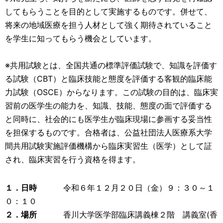
してもらうことを目的として実施するものです。併せて、
将来の地域医療を担う人材として強く期待されていること
を学生に知ってもらう機会としています。
※共用試験とは、全国共通の標準評価試験で、知識を評価す
る試験（CBT）と臨床技能と態度を評価する客観的臨床能
力試験（OSCE）からなります。この試験の目的は、臨床実
習前の医学生の能力を、知識、技能、態度の面で評価する
と同時に、社会的にも医学生が臨床現場に参画する妥当性
を担保するものです。合格者は、公益社団法人医療系大学
間共用試験実施評価機構から臨床実習生（医学）として証
され、臨床実習を行う資格を得ます。
１．日時
令和６年１２月２０日（金）９：３０～１
０：１０
２．場所
香川大学医学部臨床講義棟２階 講義室(香