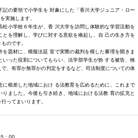
下記の要領で小学生を 対象にした「香川大学ジュニア・ロー
)を実施します。
高松小学校６年生が、香 川大学を訪問し体験的な学習活動を
ことを理解し、学びに対する意欲を喚起し、自 己の生き方を
うものです。
件を題材に、模擬法廷 室で実際の裁判を模した審理を開きま
といった役割についてもらい、法学部学生が扮 する被告、検
えで、有罪か無罪かの判定をするなど、司法制度についての体
念に根差した地域におけ る法教育を広めるために、これまで
いりました。今後も引き続き、地域における法教 育の拡充と
を行ってまいります。
5：00