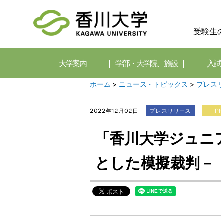
受験生
大学案内
学部・大学院、施設
入試
ホーム
>
ニュース・トピックス
>
プレス
2022年12月02日
プレスリリース
P
「香川大学ジュニ
とした模擬裁判－