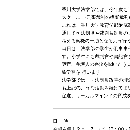
香川大学法学部では、今年度も
スクール」(刑事裁判の模擬裁判
これは、香川大学教育学部附属
通して司法制度や裁判員制度の
考える契機の一助となるよう行
当日は、法学部の学生が刑事事
す。小学生にも裁判官や書記官
察官、弁護人の弁論を聞いたう
験学習を 行います。
法学部では、司法制度改革の理
も上記のような活動を続けてま
促進、リーガルマインドの育成
日 時 ：
令和４年１２月 ７日(水) 13：00～1