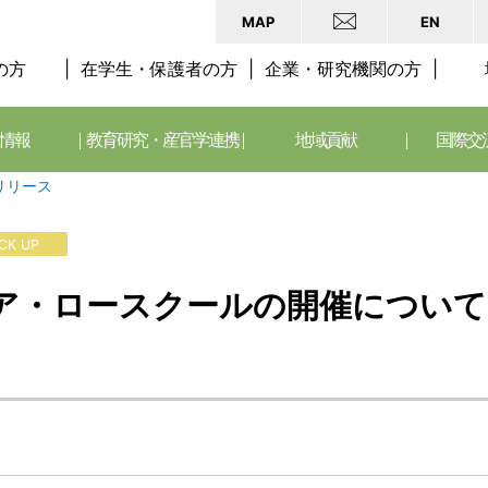
MAP
EN
の方
在学生・保護者の方
企業・研究機関の方
情報
教育研究・産官学連携
地域貢献
国際交
リリース
ICK UP
ア・ロースクールの開催について