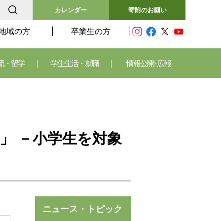
カレンダー
寄附のお願い
地域の方
卒業生の方
流・留学
学生生活・就職
情報公開･広報
」 －小学生を対象
ニュース・トピック