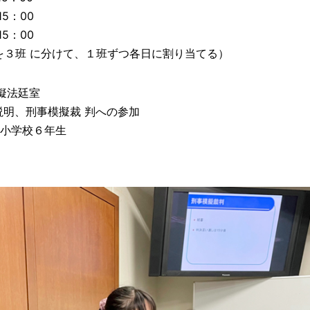
5：00
5：00
を３班 に分けて、１班ずつ各日に割り当てる）
擬法廷室
説明、刑事模擬裁 判への参加
松小学校６年生