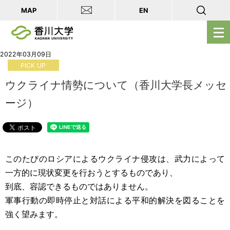
MAP
EN
メ
ニ
ュ
2022年03月09日
PICK UP
ー
を
ウクライナ情勢について（香川大学長メッセ
開
ージ）
く
このたびのロシアによるウクライナ侵攻は、武力によって
一方的に現状
変更
を行おうとするものであり、
到底、容認できるもので
はありません。
軍事行動の即時停止と対話に
よ
る平和的解決を図ることを
強く望みます。