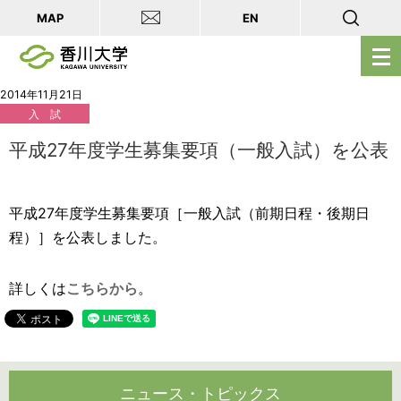
MAP
EN
メ
ニ
ュ
2014年11月21日
入 試
ー
を
平成27年度学生募集要項（一般入試）を公表
開
く
平成27年度学生募集要項［一般入試（前期日程・後期日
程）］を公表しました。
詳しくは
こちらから
。
ニュース・トピックス