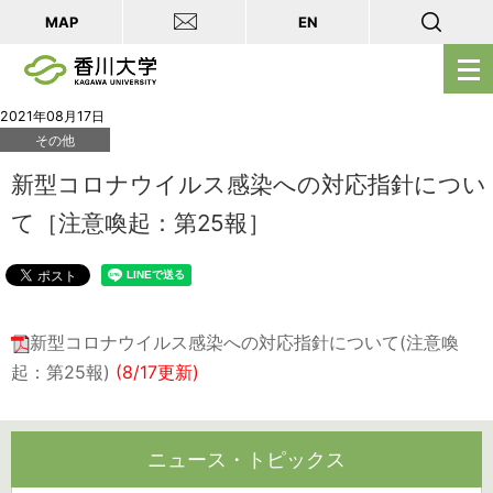
MAP
EN
メ
ニ
ュ
2021年08月17日
その他
ー
を
新型コロナウイルス感染への対応指針につい
開
て［注意喚起：第25報］
く
新型コロナウイルス感染への対応指針について(注意喚
起：第25報)
(8/17更新)
ニュース・トピックス