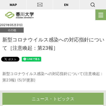
MAP
EN
メ
ニ
ュ
2021年05月31日
その他
ー
を
新型コロナウイルス感染への対応指針につい
開
て［注意喚起：第23報］
く
新型コロナウイルス感染への対応指針について(注意喚起：
第23報) (5/31更新)
ニュース・トピックス