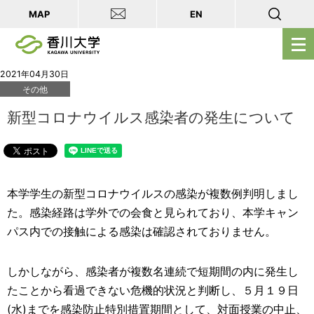
MAP
EN
メ
ニ
ュ
2021年04月30日
その他
ー
を
新型コロナウイルス感染者の発生について
開
く
本学学生の新型コロナウイルスの感染が複数例判明しまし
た。感染経路は学外での会食と見られており、本学キャン
パス内での接触による感染は確認されておりません。
しかしながら、感染者が複数名連続で短期間の内に発生し
たことから看過できない危機的状況と判断し、５月１９日
(水)までを感染防止特別措置期間として、対面授業の中止、