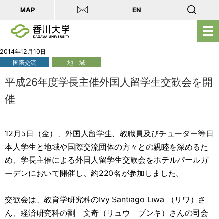
MAP
EN
メ
ニ
ュ
2014年12月10日
国際交流
地 域
ー
を
平成26年度学長主催外国人留学生交歓会を開
開
催
く
12月5日（金）、外国人留学生、教職員及びチューター等日
本人学生と地域や国際交流団体の方々との親睦を深めるた
め、学長主催による外国人留学生交歓会をホテルパールガ
ーデンにおいて開催し、約220名が参加しました。
交歓会は、教育学研究科のIvy Santiago Liwa （リワ）さ
ん、経済研究科の劉 文奇（リュウ ブンキ）さんの司会