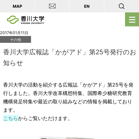
MAP
EN
メ
ニ
ュ
2017年01月11日
その他
ー
を
香川大学広報誌「かがアド」第25号発行のお
開
知らせ
く
香川大学の活動を紹介する広報誌「かがアド」第25号を発
行しました。香川大学改革構想特集、国際希少糖研究教育
機構発足特集や最近の取り組みなどの情報を掲載しており
ます。
こちら
からご覧いただけます。