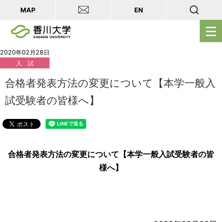
MAP
EN
メ
ニ
ュ
2020年02月28日
入 試
ー
を
合格者発表方法の変更について【本学一般入
開
試受験者の皆様へ】
く
合格者発表方法の変更について【本学一般入試受験者の皆
様へ】