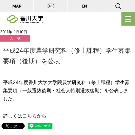
MAP
EN
メ
ニ
ュ
2011年11月10日
入 試
ー
を
平成24年度農学研究科（修士課程）学生募集
開
要項（後期）を公表
く
平成24年度香川大学大学院農学研究科（修士課程）学生募
集要項（一般選抜後期・社会人特別選抜後期）を公表しま
した。
詳しくは
こちらから
。