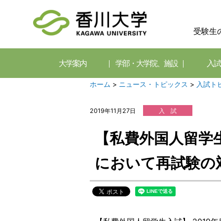
受験生
大学案内
学部・大学院、施設
入試
ホーム
>
ニュース・トピックス
>
入試ト
2019年11月27日
入 試
【私費外国人留学生
において再試験の