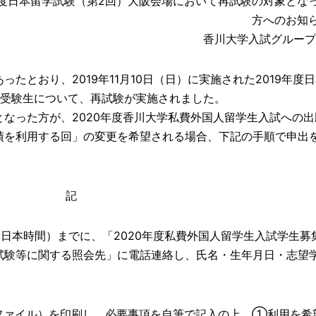
9年度日本留学試験（第2回）大阪会場において再試験の対象とな
方へのお知
香川大学入試グル
とおり、2019年11月10日（日）に実施された2019年度
の受験生について、再試験が実施されました。
なった方が、2020年度香川大学私費外国人留学生入試への出
績を利用する回」の変更を希望される場合、下記の手順で申出
。
記
00（日本時間）までに、「2020年度私費外国人留学生入試学生募
試験等に関する照会先」に電話連絡し、氏名・生年月日・志望
Fファイル）を印刷し、必要事項を自筆で記入の上、①利用を希