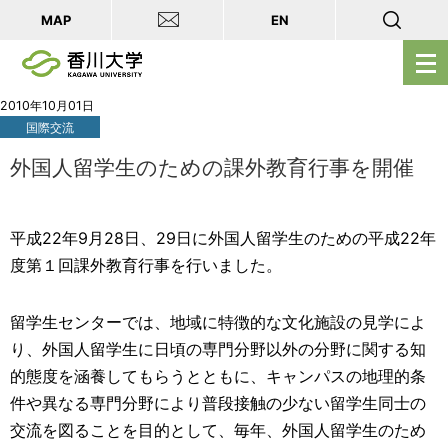
MAP
EN
メ
ニ
ュ
2010年10月01日
国際交流
ー
を
外国人留学生のための課外教育行事を開催
開
く
平成22年9月28日、29日に外国人留学生のための平成22年
度第１回課外教育行事を行いました。
留学生センターでは、地域に特徴的な文化施設の見学によ
り、外国人留学生に日頃の専門分野以外の分野に関する知
的態度を涵養してもらうとともに、キャンパスの地理的条
件や異なる専門分野により普段接触の少ない留学生同士の
交流を図ることを目的として、毎年、外国人留学生のため