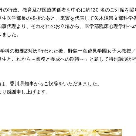
の行政、教育及び医療関係者を中心に約120 名のご列席を賜
夏生医学部長の挨拶のあと、来賓を代表して矢木澤崇文部科学
知事代理より、それぞれのお立場から、医学部臨床心理学科へ
きました。
学科の概要説明が行われた後、野島一彦跡見学園女子大教授／
誕生とこれから～業務と養成への期待～」と題して特別講演が
は、香川県知事からご祝辞をいただきました。
より感謝申し上げます。