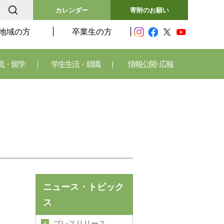
カレンダー
寄附のお願い
地域の方
卒業生の方
流・留学
学生生活・就職
情報公開･広報
ニュース・トピック
ス
プレスリリース