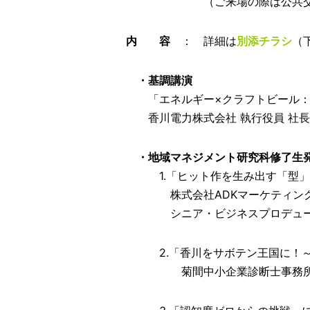
（ご来場の際は公共交通機関
内 容
： 詳細は
別添チラシ
（
・基調講演
「エネルギー×クラフトビール：
香川電力株式会社 執行役員 社長室
・地域マネジメント研究科修了生
1.「ヒット作を生み出す「型」
株式会社ADKマーケティング・
シニア・ビジネスプロデューサー
2.「香川をサボテン王国に！～1
菊間中小企業診断士事務所 