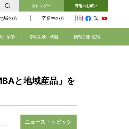
カレンダー
寄附のお願い
地域の方
卒業生の方
流・留学
学生生活・就職
情報公開･広報
MBAと地域産品」を
ニュース・トピック