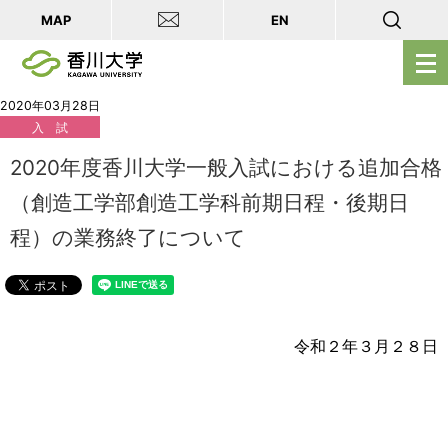
MAP
EN
メ
ニ
ュ
2020年03月28日
入 試
ー
を
2020年度香川大学一般入試における追加合格
開
（創造工学部創造工学科前期日程・後期日
く
程）の業務終了について
令和２年３月２８日