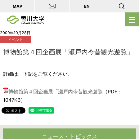
MAP
EN
メ
ニ
ュ
2009年10月28日
イベント
ー
を
博物館第４回企画展「瀬戸内今昔観光遊覧」
開
く
詳細は、下記をご覧ください。
博物館第４回企画展「瀬戸内今昔観光遊覧
（PDF：
1047KB）
ニュース・トピックス