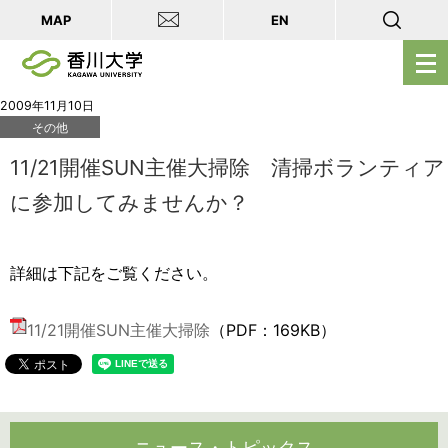
MAP
EN
メ
ニ
ュ
2009年11月10日
その他
ー
を
11/21開催SUN主催大掃除 清掃ボランティア
開
に参加してみませんか？
く
詳細は下記をご覧ください。
11/21開催SUN主催大掃除
（PDF：169KB）
ニュース・トピックス