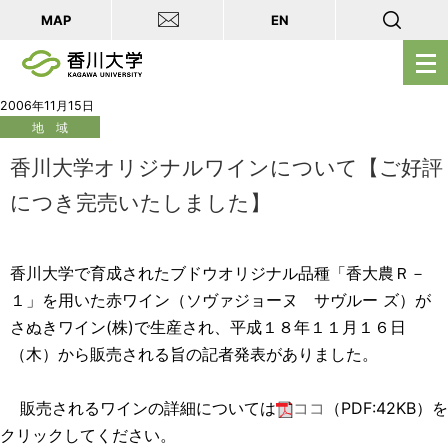
MAP
EN
メ
ニ
ュ
2006年11月15日
地 域
ー
を
香川大学オリジナルワインについて【ご好評
開
につき完売いたしました】
く
香川大学で育成されたブドウオリジナル品種「香大農Ｒ－
１」を用いた赤ワイン（ソヴァジョーヌ サヴルー ズ）が
さぬきワイン(株)で生産され、平成１８年１１月１６日
（木）から販売される旨の記者発表がありました。
販売されるワインの詳細については
ココ
（PDF:42KB）を
クリックしてください。