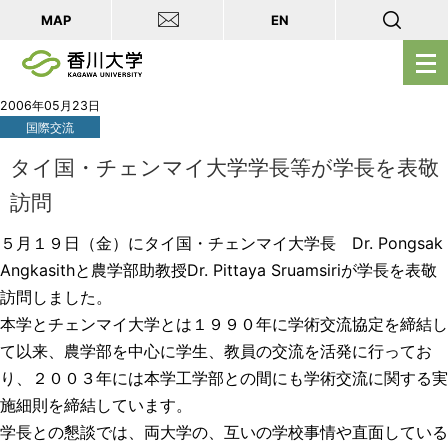
MAP
EN
メ
ニ
ュ
2006年05月23日
国際交流
ー
を
タイ国・チェンマイ大学学長等が学長を表敬
開
訪問
く
５月１９日（金）にタイ国・チェンマイ大学長 Dr. Pongsak
Angkasithと農学部助教授Dr. Pittaya Sruamsiriが学長を表敬
訪問しました。
本学とチェンマイ大学とは１９９０年に学術交流協定を締結し
て以来、農学部を中心に学生、教員の交流を活発に行ってお
り、２００３年には本学工学部との間にも学術交流に関する実
施細則を締結しています。
学長との懇談では、両大学の、互いの学校事情や直面している