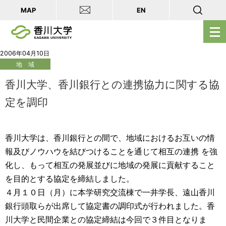
MAP
EN
メ
ニ
ュ
2006年04月10日
地 域
ー
を
香川大学、香川銀行との連携協力に関する協
開
定を調印
く
香川大学は、香川銀行との間で、地域におけるお互いの情
報及びノウハウを結びつけることを通じて相互の連携 を強
化し、もって相互の発展並びに地域の発展に貢献すること
を目的とする協定を締結しました。
４月１０日（月）に本学研究交流棟で一井学長、遠山香川
銀行頭取らが出席して協定書の調印式が行われました。香
川大学と民間企業との協定締結は今回で３件目となりま