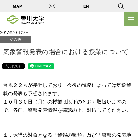
MAP
EN
メ
ニ
ュ
2017年10月27日
その他
ー
を
気象警報発表の場合における授業について
開
く
台風２２号が接近しており、今後の進路によっては気象警
報の発表も予想されます。
１０月３０日（月）の授業は以下のとおり取扱いますの
で、各自、警報発表情報を確認の上、対応してください。
１．休講の対象となる「警報の種類」及び「警報の発表地