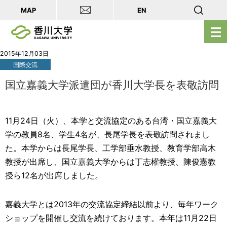
MAP
EN
メ
ニ
ュ
2015年12月03日
国際交流
ー
を
国立嘉義大学派遣団が香川大学長を表敬訪問
開
く
11月24日（火）、本学と交流協定のある台湾・国立嘉義大
学の教員8名、学生4名が、長尾学長を表敬訪問されまし
た。本学からは長尾学長、工学部垂水教授、教育学部高木
教授が出席し、国立嘉義大学からは丁志權教授、陳俊憲教
授ら12名が出席しました。
嘉義大学とは2013年の交流協定締結以前より、毎年ワーク
ショップを開催し交流を続けております。本年は11月22日