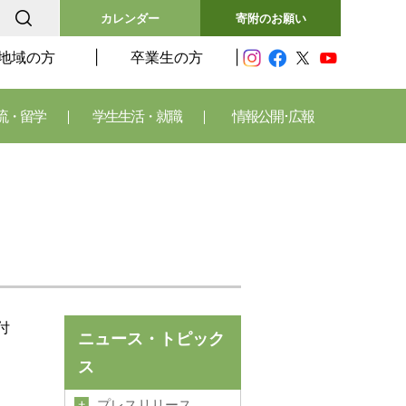
カレンダー
寄附のお願い
地域の方
卒業生の方
流・留学
学生生活・就職
情報公開･広報
付
ニュース・トピック
ス
プレスリリース