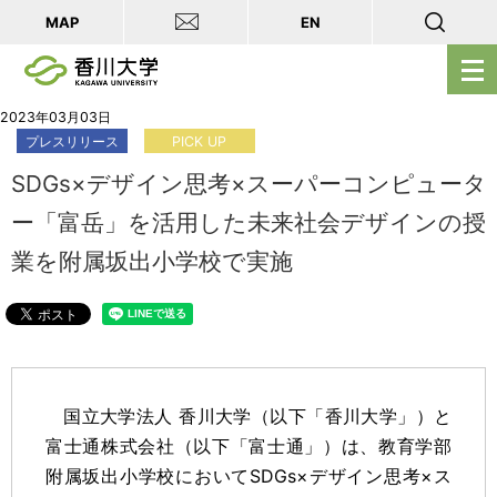
MAP
EN
メ
ニ
ュ
2023年03月03日
プレスリリース
PICK UP
ー
を
SDGs×デザイン思考×スーパーコンピュータ
開
ー「富岳」を活用した未来社会デザインの授
く
業を附属坂出小学校で実施
国立大学法人 香川大学（以下「香川大学」）と
富士通株式会社（以下「富士通」）は、教育学部
附属坂出小学校においてSDGs×デザイン思考×ス