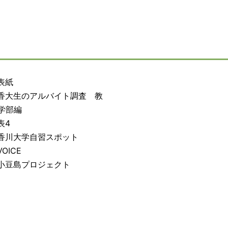
表紙
香大生のアルバイト調査 教
学部編
表4
香川大学自習スポット
OICE
小豆島プロジェクト