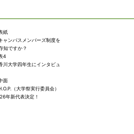
表紙
キャンパスメンバーズ制度を
存知ですか？
表4
香川大学四年生にインタビュ
中面
H.O.P.（大学祭実行委員会）
026年新代表決定！