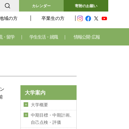
カレンダー
寄附のお願い
地域の方
卒業生の方
流・留学
学生生活・就職
情報公開･広報
イン
大学案内
前
大学概要
中期目標・中期計画、
自己点検・評価