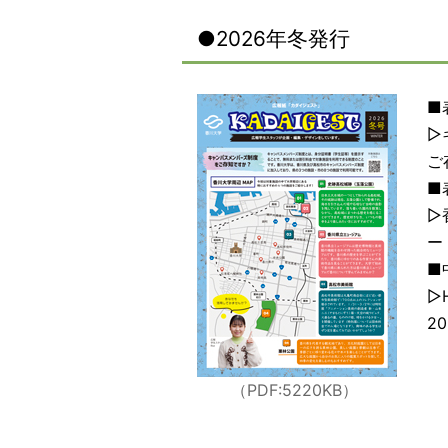
●2026年冬発行
■
▷
ご
■
▷
ー
■
▷
2
（PDF:5220KB
）