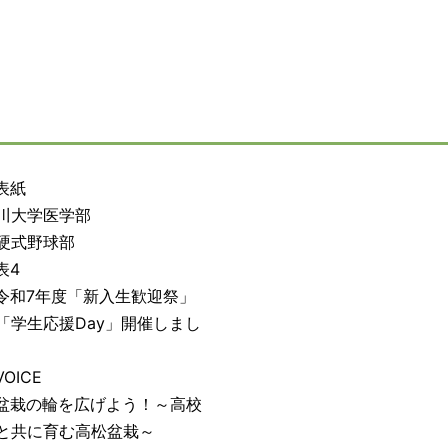
表紙
川大学医学部
硬式野球部
表4
令和7年度「新入生歓迎祭」
「学生応援Day」開催しまし
OICE
盆栽の輪を広げよう！～高校
と共に育む高松盆栽～