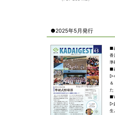
●2025年5月発行
■
香
準
■
▷
＆
た
■V
▷
生