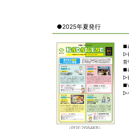
●2025年夏発行
■
▷
育
■
▷
■V
▷
（PDF:2684KB
）